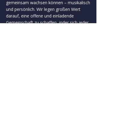
gemeinsam wachsen können – musikalisch
und persönlich. Wir legen großen Wert
darauf, eine offene und einladende
Gemeinschaft zu schaffen, inder sich jeder
willkommen fühlt. Neben intensiver
Probenarbeit gehören auch gemeinsames
Essen, gesellige Abende und der
persönliche Austausch fest zu unseren
Projekten. Bei uns steht die Freude an der
Musik ebenso im Mittelpunkt wie die
individuelle Weiterentwicklung – in einer
Atmosphäre, die verbindet und inspiriert.